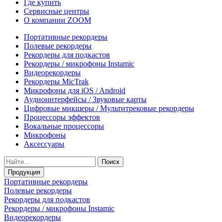
Где купить
Сервисные центры
О компании ZOOM
Портативные рекордеры
Полевые рекордеры
Рекордеры для подкастов
Рекордеры / микрофоны Instamic
Видеорекордеры
Рекордеры MicTrak
Микрофоны для iOS / Android
Аудиоинтерфейсы / Звуковые карты
Цифровые микшеры / Мультитрековые рекордеры
Процессоры эффектов
Вокальные процессоры
Микрофоны
Аксессуары
Поиск
Продукция
Портативные рекордеры
Полевые рекордеры
Рекордеры для подкастов
Рекордеры / микрофоны Instamic
Видеорекордеры