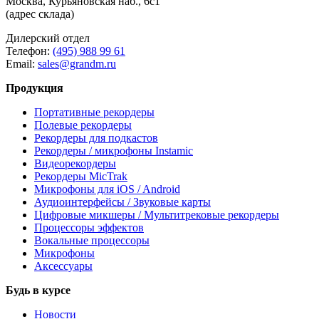
Москва, Курьяновская наб., 6с1
(адрес склада)
Дилерский отдел
Телефон:
(495) 988 99 61
Email:
sales@grandm.ru
Продукция
Портативные рекордеры
Полевые рекордеры
Рекордеры для подкастов
Рекордеры / микрофоны Instamic
Видеорекордеры
Рекордеры MicTrak
Микрофоны для iOS / Android
Аудиоинтерфейсы / Звуковые карты
Цифровые микшеры / Мультитрековые рекордеры
Процессоры эффектов
Вокальные процессоры
Микрофоны
Аксессуары
Будь в курсе
Новости