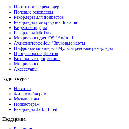
Портативные рекордеры
Полевые рекордеры
Рекордеры для подкастов
Рекордеры / микрофоны Instamic
Видеорекордеры
Рекордеры MicTrak
Микрофоны для iOS / Android
Аудиоинтерфейсы / Звуковые карты
Цифровые микшеры / Мультитрековые рекордеры
Процессоры эффектов
Вокальные процессоры
Микрофоны
Аксессуары
Будь в курсе
Новости
Фильммейкерам
Музыкантам
Подкастерам
Рекордеры 32‑bit Float
Поддержка
Гарантия