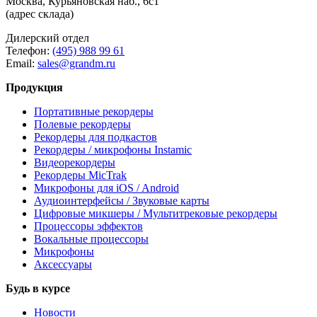
Москва, Курьяновская наб., 6с1
(адрес склада)
Дилерский отдел
Телефон:
(495) 988 99 61
Email:
sales@grandm.ru
Продукция
Портативные рекордеры
Полевые рекордеры
Рекордеры для подкастов
Рекордеры / микрофоны Instamic
Видеорекордеры
Рекордеры MicTrak
Микрофоны для iOS / Android
Аудиоинтерфейсы / Звуковые карты
Цифровые микшеры / Мультитрековые рекордеры
Процессоры эффектов
Вокальные процессоры
Микрофоны
Аксессуары
Будь в курсе
Новости