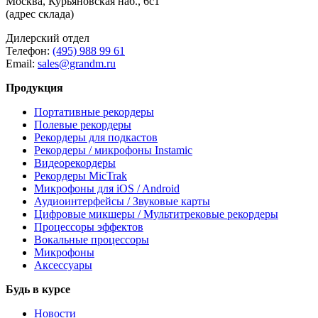
Москва, Курьяновская наб., 6с1
(адрес склада)
Дилерский отдел
Телефон:
(495) 988 99 61
Email:
sales@grandm.ru
Продукция
Портативные рекордеры
Полевые рекордеры
Рекордеры для подкастов
Рекордеры / микрофоны Instamic
Видеорекордеры
Рекордеры MicTrak
Микрофоны для iOS / Android
Аудиоинтерфейсы / Звуковые карты
Цифровые микшеры / Мультитрековые рекордеры
Процессоры эффектов
Вокальные процессоры
Микрофоны
Аксессуары
Будь в курсе
Новости