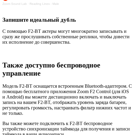
Zoom Sound Lab
·
Reading Lines - Male
Запишите идеальный дубль
С помощью F2-BT актеры могут многократно записывать и
сразу же прослушивать собственные реплики, чтобы довести
их исполнение до совершенства.
Также доступно беспроводное
управление
Модель F2-BT оснащается встроенным Bluetooth-адаптером. С
помощью бесплатного приложения Zoom F2 Control (для iOS
и Android) вы можете дистанционно включать и выключать
запись на вашем F2-BT, отображать уровень заряда батареи,
регулировать громкость, настраивать фильтр нижних частот и
не только.
Вы также можете подключить к F2-BT беспроводное
устройство синхронизации таймкода для получения и записи
таймкода в ваши аудиозаписи.