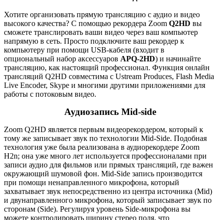
Хотите организовать прямую трансляцию с аудио и видео
высокого качества? С помощью рекордера Zoom
Q2HD
вы
сможете транслировать ваши видео через ваш компьютер
напрямую в сеть. Просто подключите ваш рекордер к
компьютеру при помощи USB-кабеля (входит в
опциональный набор аксессуаров
APQ-2HD
) и начинайте
трансляцию, как настоящий профессионал. Функция онлайн
трансляций Q2HD совместима с Ustream Produces, Flash Media
Live Encoder, Skype и многими другими приложениями для
работы с потоковым видео.
Аудиозапись Mid-side
Zoom Q2HD является первым видеорекордером, который к
тому же записывает звук по технологии Mid-Side. Подобная
технология уже была реализована в аудиорекордере Zoom
H2n; она уже много лет используется профессионалами при
записи аудио для фильмов или прямых трансляций, где важен
окружающий шумовой фон. Mid-Side запись производится
при помощи ненаправленного микрофона, который
захватывает звук непосредственно из центра источника (Mid)
и двунаправленного микрофона, который записывает звук по
сторонам (Side). Регулируя уровень Side-микрофона вы
можете контролировать ширину стерео поля, что