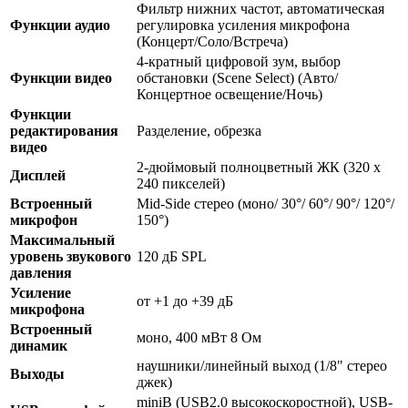
Фильтр нижних частот, автоматическая
Функции аудио
регулировка усиления микрофона
(Концерт/Соло/Встреча)
4-кратный цифровой зум, выбор
Функции видео
обстановки (Scene Select) (Авто/
Концертное освещение/Ночь)
Функции
редактирования
Разделение, обрезка
видео
2-дюймовый полноцветный ЖК (320 х
Дисплей
240 пикселей)
Встроенный
Mid-Side стерео (моно/ 30°/ 60°/ 90°/ 120°/
микрофон
150°)
Максимальный
уровень звукового
120 дБ SPL
давления
Усиление
от +1 до +39 дБ
микрофона
Встроенный
моно, 400 мВт 8 Ом
динамик
наушники/линейный выход (1/8" стерео
Выходы
джек)
miniB (USB2.0 высокоскоростной), USB-