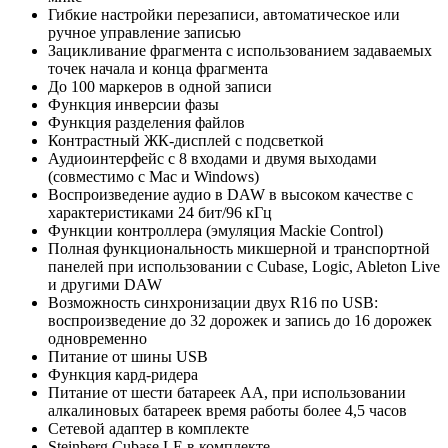
Гибкие настройки перезаписи, автоматическое или
ручное управление записью
Зацикливание фрагмента с использованием задаваемых
точек начала и конца фрагмента
До 100 маркеров в одной записи
Функция инверсии фазы
Функция разделения файлов
Контрастный ЖК-дисплей с подсветкой
Аудиоинтерфейс с 8 входами и двумя выходами
(совместимо с Mac и Windows)
Воспроизведение аудио в DAW в высоком качестве с
характеристиками 24 бит/96 кГц
Функции контроллера (эмуляция Mackie Control)
Полная функциональность микшерной и транспортной
панелей при использовании с Cubase, Logic, Ableton Live
и другими DAW
Возможность синхронизации двух R16 по USB:
воспроизведение до 32 дорожек и запись до 16 дорожек
одновременно
Питание от шины USB
Функция кард-ридера
Питание от шести батареек АА, при использовании
алкалиновых батареек время работы более 4,5 часов
Сетевой адаптер в комплекте
Steinberg Cubase LE в комплекте