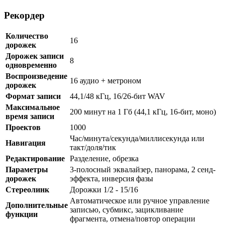
Рекордер
Количество
16
дорожек
Дорожек записи
8
одновременно
Воспроизведение
16 аудио + метроном
дорожек
Формат записи
44,1/48 кГц, 16/26-бит WAV
Максимальное
200 минут на 1 Гб (44,1 кГц, 16-бит, моно)
время записи
Проектов
1000
Час/минута/секунда/миллисекунда или
Навигация
такт/доля/тик
Редактирование
Разделение, обрезка
Параметры
3-полосный эквалайзер, панорама, 2 сенд-
дорожек
эффекта, инверсия фазы
Стереолинк
Дорожки 1/2 - 15/16
Автоматическое или ручное управление
Дополнительные
записью, субмикс, зацикливание
функции
фрагмента, отмена/повтор операции