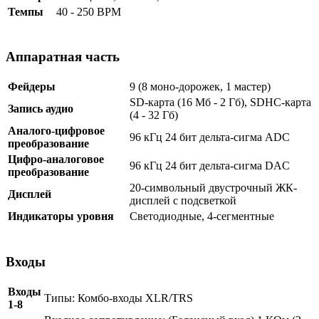
Темпы
40 - 250 BPM
Аппаратная часть
Фейдеры
9 (8 моно-дорожек, 1 мастер)
SD-карта (16 Мб - 2 Гб), SDHC-карта
Запись аудио
(4 - 32 Гб)
Аналого-цифровое
96 кГц 24 бит дельта-сигма ADC
преобразование
Цифро-аналоговое
96 кГц 24 бит дельта-сигма DAC
преобразование
20-символьный двустрочный ЖК-
Дисплей
дисплей с подсветкой
Индикаторы уровня
Светодиодные, 4-сегментные
Входы
Входы
Типы: Комбо-входы XLR/TRS
1-8