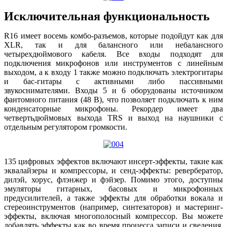
Исключительная функциональность
R16 имеет восемь комбо-разъемов, которые подойдут как для
XLR, так и для балансного или небалансного
четырехдюймового кабеля. Все входы подходят для
подключения микрофонов или инструментов с линейным
выходом, а к входу 1 также можно подключать электрогитары
и бас-гитары с активными либо пассивными
звукоснимателями. Входы 5 и 6 оборудованы источником
фантомного питания (48 В), что позволяет подключать к ним
конденсаторные микрофоны. Рекордер имеет два
четвертьдюймовых выхода TRS и выход на наушники с
отдельным регулятором громкости.
135 цифровых эффектов включают инсерт-эффекты, такие как
эквалайзеры и компрессоры, и сенд-эффекты: ревербератор,
дилэй, хорус, флэнжер и фэйзер. Помимо этого, доступны
эмуляторы гитарных, басовых и микрофонных
предусилителей, а также эффекты для обработки вокала и
стереоинструментов (например, синтезаторов) и мастеринг-
эффекты, включая многополосный компрессор. Вы можете
добавлять эффекты как во время процесса записи и сведения,