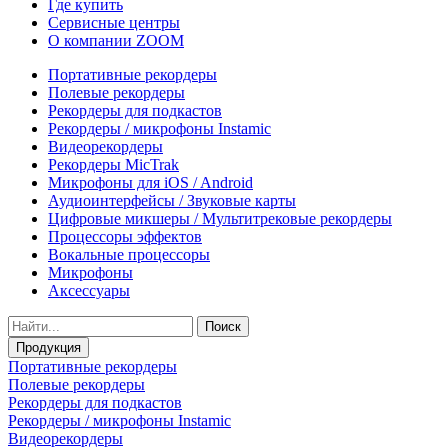
Где купить
Сервисные центры
О компании ZOOM
Портативные рекордеры
Полевые рекордеры
Рекордеры для подкастов
Рекордеры / микрофоны Instamic
Видеорекордеры
Рекордеры MicTrak
Микрофоны для iOS / Android
Аудиоинтерфейсы / Звуковые карты
Цифровые микшеры / Мультитрековые рекордеры
Процессоры эффектов
Вокальные процессоры
Микрофоны
Аксессуары
Поиск
Продукция
Портативные рекордеры
Полевые рекордеры
Рекордеры для подкастов
Рекордеры / микрофоны Instamic
Видеорекордеры