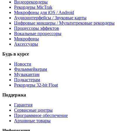
Видеорекордеры
Рекордеры MicTrak
Микрофоны для iOS / Android
Аудиоинтерфейсы / Звуковые карты
Цифровые микшеры / Мультитрековые рекордеры
Процессоры эффектов
Вокальные процессоры
Микрофоны
Аксессуары
Будь в курсе
Новости
Фильммейкерам
Музыкантам
Подкастерам
Рекордеры 32‑bit Float
Поддержка
Гарантия
Сервисные центры
Программное обеспечение
Архивные товары
Информация