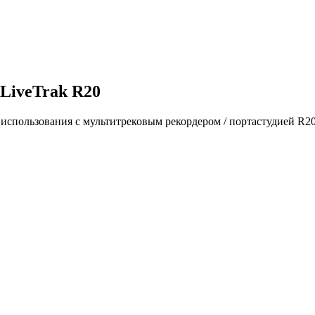
 LiveTrak R20
использования с мультитрековым рекордером / портастудией R20