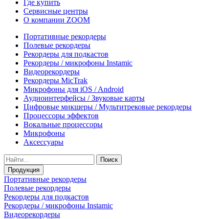
Где купить
Сервисные центры
О компании ZOOM
Портативные рекордеры
Полевые рекордеры
Рекордеры для подкастов
Рекордеры / микрофоны Instamic
Видеорекордеры
Рекордеры MicTrak
Микрофоны для iOS / Android
Аудиоинтерфейсы / Звуковые карты
Цифровые микшеры / Мультитрековые рекордеры
Процессоры эффектов
Вокальные процессоры
Микрофоны
Аксессуары
Поиск
Продукция
Портативные рекордеры
Полевые рекордеры
Рекордеры для подкастов
Рекордеры / микрофоны Instamic
Видеорекордеры