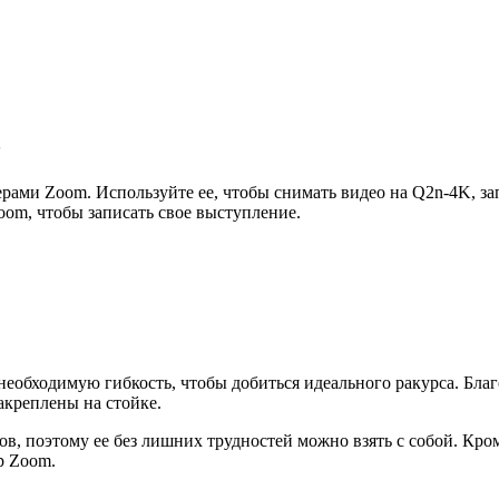
5
рами Zoom. Используйте ее, чтобы снимать видео на Q2n-4K, за
oom, чтобы записать свое выступление.
 необходимую гибкость, чтобы добиться идеального ракурса. Бл
акреплены на стойке.
в, поэтому ее без лишних трудностей можно взять с собой. Кром
р Zoom.