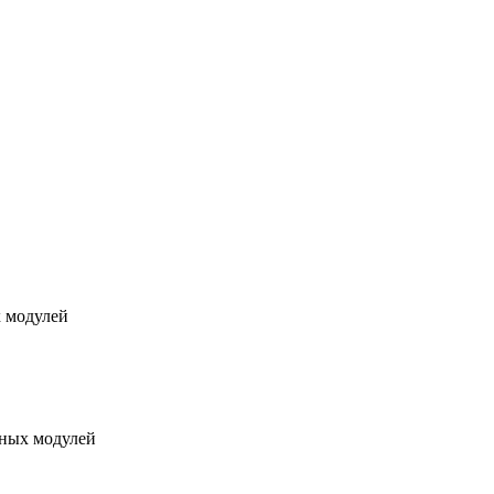
х модулей
нных модулей