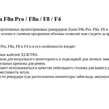
F8n Pro / F8n / F8 / F4
ртативных мультитрековых рекордеров Zoom F8n Pro, F8n, F8 и 
 основа и съемная прозрачная обложка позволят вам следить за 
ro, F8n, F8 и F4 и в его особенности входят:
дных кабелей XLR/TRS.
ком для визуального мониторинга и подкладкой для личных зам
ельных крепежа для ремня.
жет использоваться в качестве небольшого столика для вашего 
естимость чехла.
сти рекордера (где расположены коннекторы тайм-кода, аккуму