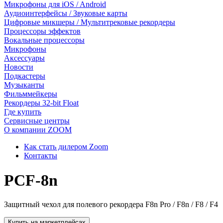
Микрофоны для iOS / Android
Аудиоинтерфейсы / Звуковые карты
Цифровые микшеры / Мультитрековые рекордеры
Процессоры эффектов
Вокальные процессоры
Микрофоны
Аксессуары
Новости
Подкастеры
Музыканты
Фильммейкеры
Рекордеры 32-bit Float
Где купить
Сервисные центры
О компании ZOOM
Как стать дилером Zoom
Контакты
PCF-8n
Защитный чехол для полевого рекордера F8n Pro / F8n / F8 / F4
Купить на маркетплейсах