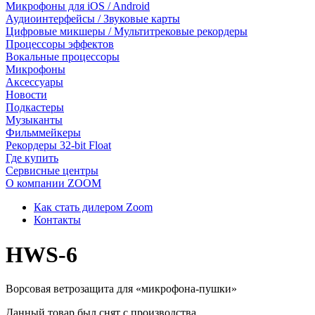
Микрофоны для iOS / Android
Аудиоинтерфейсы / Звуковые карты
Цифровые микшеры / Мультитрековые рекордеры
Процессоры эффектов
Вокальные процессоры
Микрофоны
Аксессуары
Новости
Подкастеры
Музыканты
Фильммейкеры
Рекордеры 32-bit Float
Где купить
Сервисные центры
О компании ZOOM
Как стать дилером Zoom
Контакты
HWS-6
Ворсовая ветрозащита для «микрофона-пушки»
Данный товар был снят с производства