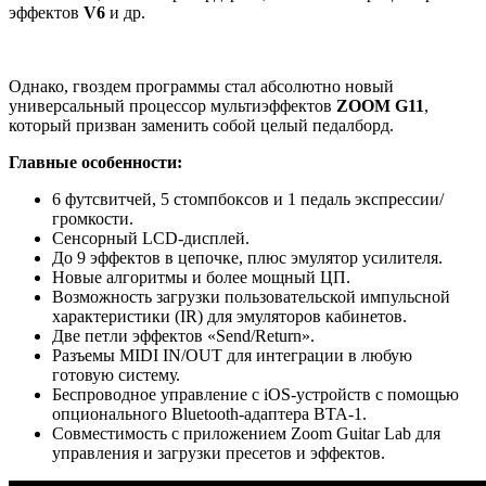
эффектов
V6
и др.
Однако, гвоздем программы стал абсолютно новый
универсальный процессор мультиэффектов
ZOOM G11
,
который призван заменить собой целый педалборд.
Главные особенности:
6 футсвитчей, 5 стомпбоксов и 1 педаль экспрессии/
громкости.
Сенсорный LCD-дисплей.
До 9 эффектов в цепочке, плюс эмулятор усилителя.
Новые алгоритмы и более мощный ЦП.
Возможность загрузки пользовательской импульсной
характеристики (IR) для эмуляторов кабинетов.
Две петли эффектов «Send/Return».
Разъемы MIDI IN/OUT для интеграции в любую
готовую систему.
Беспроводное управление с iOS-устройств с помощью
опционального Bluetooth-адаптера BTA-1.
Совместимость с приложением Zoom Guitar Lab для
управления и загрузки пресетов и эффектов.