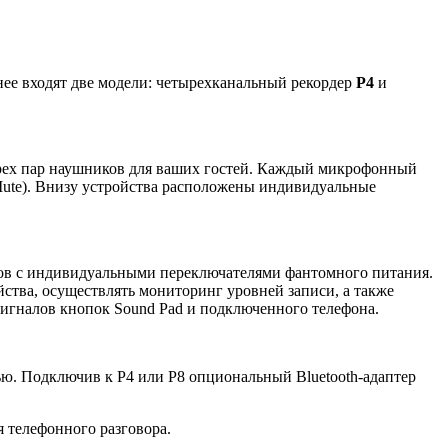
нее входят две модели: четырехканальный рекордер
P4
и
ырех пар наушников для ваших гостей. Каждый микрофонный
Mute). Внизу устройства расположены индивидуальные
ов с индивидуальными переключателями фантомного питания.
ства, осуществлять мониторинг уровней записи, а также
игналов кнопок Sound Pad и подключенного телефона.
ю. Подключив к P4 или P8 опциональный Bluetooth-адаптер
я телефонного разговора.