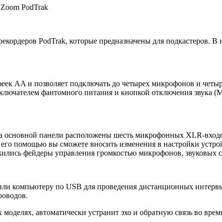
 Zoom PodTrak
екордеров PodTrak, которые предназначены для подкастеров. В 
ареек AA и позволяет подключать до четырех микрофонов и чет
еключателем фантомного питания и кнопкой отключения звука (
на основной панели расположены шесть микрофонных XLR-вход
его помощью вы сможете вносить изменения в настройки устрой
жились фейдеры управления громкостью микрофонов, звуковых с
или компьютеру по USB для проведения дистанционных интервь
роводов.
их моделях, автоматически устранит эхо и обратную связь во врем