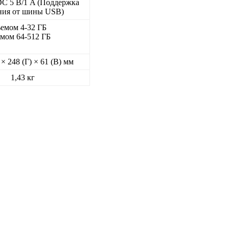
DC 5 В/1 A (Поддержка
ния от шины USB)
емом 4-32 ГБ
мом 64-512 ГБ
× 248 (Г) × 61 (В) мм
1,43 кг