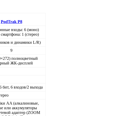
PodTrak P8
нные входы: 6 (моно)
 смартфона: 1 (стерео)
ников и динамики L/R)
9
80×272) полноцветный
орный ЖК-дисплей
6 бит, 6 входов/2 выхода
терео
йки AA (алкалиновые,
ые или аккумуляторы
етевой адаптер (ZOOM