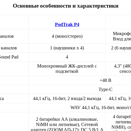
Основные особенности и характеристики
PodTrak P4
Микрофо
каналов
4 (моно/стерео)
Вход для
 каналов
1 (наушники x 4)
2 (6 науш
Sound Pad
4
Монохромный ЖК-дисплей с
4,3″ (4
подсветкой
сенс
+48 В
Type-C
са
44,1 кГц, 16-бит, 2 входа/2 выхода
44,1 кГц, 1
WAV 44,1 кГц, 16-бит, моно/с
4 батаре
2 батарейки AA (алкалиновые,
литиев
NiMH или литиевые), Сетевой
NiMH), с
адаптер (ZOOM AD-17): DC 5 В/1 А