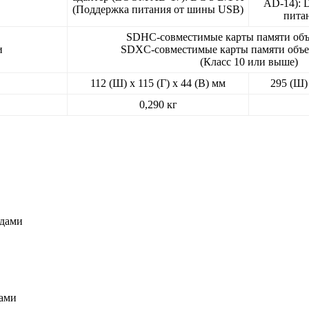
AD-14): 
(Поддержка питания от шины USB)
пита
SDHC-совместимые карты памяти объ
и
SDXC-совместимые карты памяти объе
(Класс 10 или выше)
112 (Ш) x 115 (Г) x 44 (В) мм
295 (Ш) 
0,290 кг
одами
дами