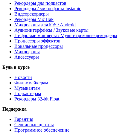
Рекордеры для подкастов
Рекордеры / микрофоны Instamic
Видеорекордеры
Рекордеры MicTrak
Микрофоны для iOS / Android
Аудиоинтерфейсы / Звуковые карты
Цифровые микшеры / Мультитрековые рекордеры
Процессоры эффектов
Вокальные процессоры
Микрофоны
Аксессуары
Будь в курсе
Новости
Фильммейкерам
Музыкантам
Подкастерам
Рекордеры 32‑bit Float
Поддержка
Гарантия
Сервисные центры
Программное обеспечение