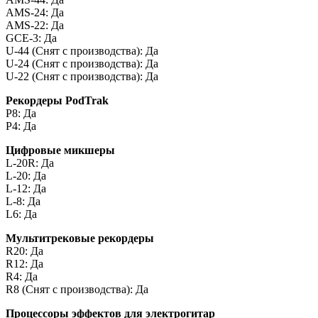
AMS-24: Да
AMS-22: Да
GCE-3: Да
U-44 (Снят с производства): Да
U-24 (Снят с производства): Да
U-22 (Снят с производства): Да
Рекордеры PodTrak
P8: Да
P4: Да
Цифровые микшеры
L-20R: Да
L-20: Да
L-12: Да
L-8: Да
L6: Да
Мультитрековые рекордеры
R20: Да
R12: Да
R4: Да
R8 (Снят с производства): Да
Процессоры эффектов для электрогитар