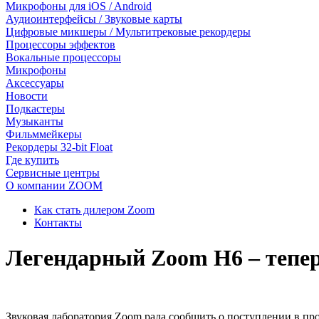
Микрофоны для iOS / Android
Аудиоинтерфейсы / Звуковые карты
Цифровые микшеры / Мультитрековые рекордеры
Процессоры эффектов
Вокальные процессоры
Микрофоны
Аксессуары
Новости
Подкастеры
Музыканты
Фильммейкеры
Рекордеры 32-bit Float
Где купить
Сервисные центры
О компании ZOOM
Как стать дилером Zoom
Контакты
Легендарный Zoom H6 – тепер
Звуковая лаборатория Zoom рада сообщить о поступлении в п