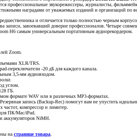
тся профессиональные звукорежиссеры, журналисты, фильммейке
естижными наградами от уважаемых изданий и организаций по в
о предшественника и отличается только полностью черным корп
тва записи, завоевавший доверие профессионалов. Четыре со
Zoom H6 самым универсальным портативным аудиорекордером.
лей Zoom.
азъемами XLR/TRS.
pad-переключатели -20 дБ для каждого канала.
ьным 3,5-мм аудиовходом.
ольт.
д углом.
28 ГБ.
тимом формате WAV или в различных MP3-форматах.
 Резервная запись (Backup-Rec) помогут вам не упустить идеальн
 частот, компрессор и лимитер.
для ПК/Mac/iPad.
ли аккумуляторов NiMH.
ены на
странице товара
.