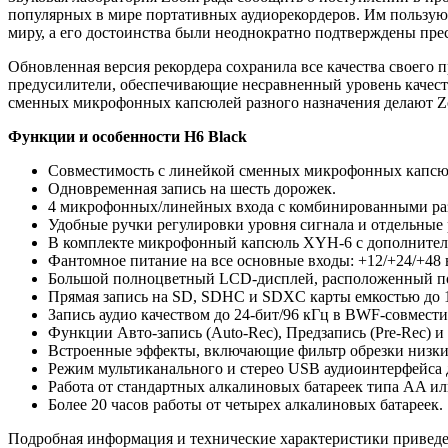
популярных в мире портативных аудиорекордеров. Им пользую
миру, а его достоинства были неоднократно подтверждены пр
Обновленная версия рекордера сохранила все качества своег
предусилители, обеспечивающие несравненный уровень качес
сменных микрофонных капсюлей разного назначения делают 
Функции и особенности H6 Black
Совместимость с линейкой сменных микрофонных капсю
Одновременная запись на шесть дорожек.
4 микрофонных/линейных входа с комбинированными р
Удобные ручки регулировки уровня сигнала и отдельные 
В комплекте микрофонный капсюль XYH-6 с дополнител
Фантомное питание на все основные входы: +12/+24/+48 в
Большой полноцветный LCD-дисплей, расположенный по
Прямая запись на SD, SDHC и SDXC карты емкостью до 1
Запись аудио качеством до 24-бит/96 кГц в BWF-совмес
Функции Авто-запись (Auto-Rec), Предзапись (Pre-Rec) и
Встроенные эффекты, включающие фильтр обрезки низких
Режим мультиканального и стерео USB аудиоинтерфейса 
Работа от стандартных алкалиновых батареек типа AA и
Более 20 часов работы от четырех алкалиновых батареек.
Подробная информация и технические характеристики привед