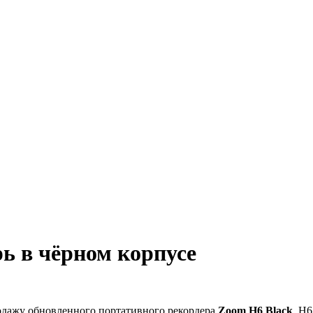
ь в чёрном корпусе
родажу обновленного портативного рекордера
Zoom H6 Black
. H