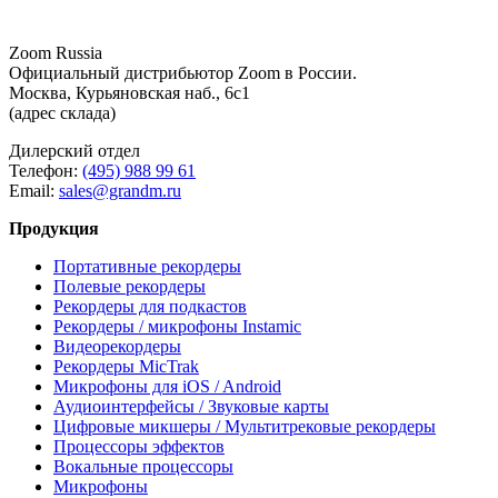
Zoom Russia
Официальный дистрибьютор Zoom в России.
Москва, Курьяновская наб., 6с1
(адрес склада)
Дилерский отдел
Телефон:
(495) 988 99 61
Email:
sales@grandm.ru
Продукция
Портативные рекордеры
Полевые рекордеры
Рекордеры для подкастов
Рекордеры / микрофоны Instamic
Видеорекордеры
Рекордеры MicTrak
Микрофоны для iOS / Android
Аудиоинтерфейсы / Звуковые карты
Цифровые микшеры / Мультитрековые рекордеры
Процессоры эффектов
Вокальные процессоры
Микрофоны